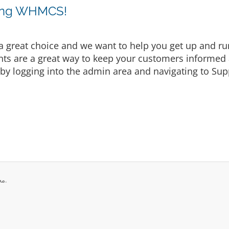
sing WHMCS!
eat choice and we want to help you get up and runni
are a great way to keep your customers informed a
by logging into the admin area and navigating to Supp
تمامی حقوق برای © 2026 Shub Host Services. محفوط می باشد.