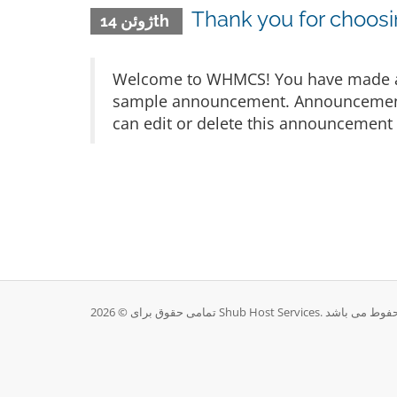
Thank you for choo
ژوئن 14th
Welcome to WHMCS! You have made a gr
sample announcement. Announcements 
can edit or delete this announcement 