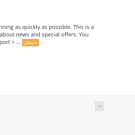
ng as quickly as possible. This is a
bout news and special offers. You
ort > ...
بیشتر »