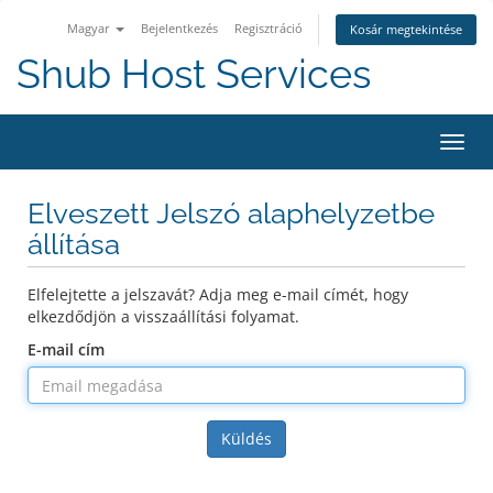
Magyar
Bejelentkezés
Regisztráció
Kosár megtekintése
Shub Host Services
Váltá
a
navig
Elveszett Jelszó alaphelyzetbe
állítása
Elfelejtette a jelszavát? Adja meg e-mail címét, hogy
elkezdődjön a visszaállítási folyamat.
E-mail cím
Küldés