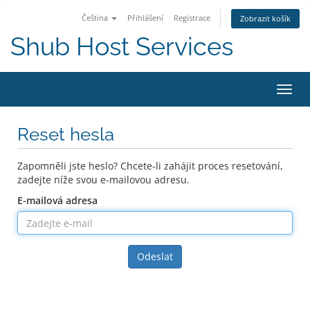
Čeština
Přihlášení
Registrace
Zobrazit košík
Shub Host Services
Přep
navig
Reset hesla
Zapomněli jste heslo? Chcete-li zahájit proces resetování,
zadejte níže svou e-mailovou adresu.
E-mailová adresa
Odeslat