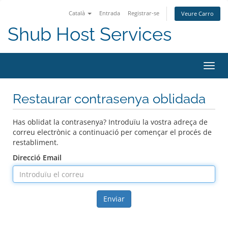
Català
Entrada
Registrar-se
Veure Carro
Shub Host Services
Canv
la
nave
Restaurar contrasenya oblidada
Has oblidat la contrasenya? Introduïu la vostra adreça de
correu electrònic a continuació per començar el procés de
restabliment.
Direcció Email
Enviar